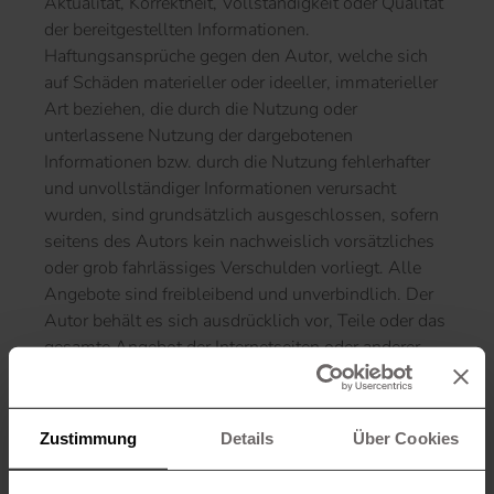
Aktualität, Korrektheit, Vollständigkeit oder Qualität
der bereitgestellten Informationen.
Haftungsansprüche gegen den Autor, welche sich
auf Schäden materieller oder ideeller, immaterieller
Art beziehen, die durch die Nutzung oder
unterlassene Nutzung der dargebotenen
Informationen bzw. durch die Nutzung fehlerhafter
und unvollständiger Informationen verursacht
wurden, sind grundsätzlich ausgeschlossen, sofern
seitens des Autors kein nachweislich vorsätzliches
oder grob fahrlässiges Verschulden vorliegt. Alle
Angebote sind freibleibend und unverbindlich. Der
Autor behält es sich ausdrücklich vor, Teile oder das
gesamte Angebot der Internetseiten oder anderer
Publikationen ohne gesonderte Ankündigung zu
verändern, zu ergänzen, zu löschen oder die
Veröffentlichung zeitweise oder endgültig
Zustimmung
Details
Über Cookies
einzustellen.
2. Verweise und Links