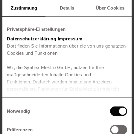
Zustimmung
Details
Über Cookies
Privatsphäre-Einstellungen
Datenschutzerklärung
Impressum
Dort finden Sie Informationen über die von uns genutzten
Cookies und Funktionen
Wir, die Synflex Elektro GmbH, nutzen für Ihre
maßgeschneiderten Inhalte Cookies und
Funktionen. Dadurch werden Inhalte und Anzeigen
personalisiert, Funktionen für Social Media ermöglicht
und Zugriffe auf unserer Webseite analysiert und
aufgezeichnet.
Weiterhin geben wir Informationen zu Ihrer
Einwilligungsauswahl
Notwendig
Verwendung unserer Webseite an unsere Partner für Social
Media, Werbung sowie Analysen weiter, ggf. auch außerhalb der
EU oder des EWR wie den USA. Möglicherweise werden diese
Präferenzen
Informationen durch unsere Partner mit weiteren Daten