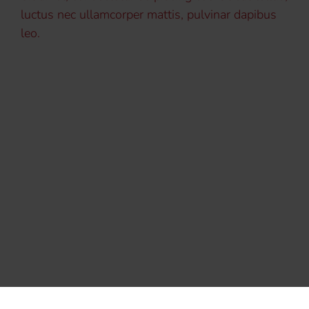
luctus nec ullamcorper mattis, pulvinar dapibus
leo.